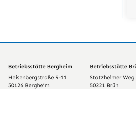
Betriebsstätte Bergheim
Betriebsstätte Br
Heisenbergstraße 9-11
Stotzheimer Weg
50126 Bergheim
50321 Brühl
Telefon: 02271 765-0
Telefon: 02232 76
Telefax: 02271 765-100
Telefax: 02232 76
E-Mail: info@reha-
E-Mail: info@reha
betriebe.de
betriebe.de
Anfahrt
Anfahrt