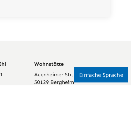
ühl
Wohnstätte
 1
Auenheimer Str. 5A
50129 Bergheim
38-3
Telefon: 02271 555-56
38-400
E-Mail: Weber@reha-
betriebe.de
-
Anfahrt