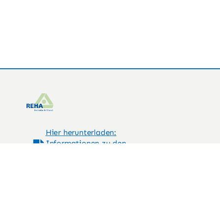
Hier herunterladen:
Informationen zu den
Ombudspersonen in leichter
Sprache
Hier herunterladen:
Informationen zu den
Ombudspersonen