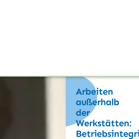
Arbeiten
außerhalb
der
Werkstätten:
Betriebsintegr