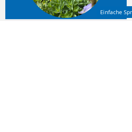
Wie aus einer Idee Wirklichkeit wird
22. Juli 2026
Im November war unser Sinnesgarten noch eine
schlichte Wiesenfläche an Betriebsstätte Bergheim.
Heute ist daraus ein lebendiger Ort der Begegnung
geworden.
Weiterlesen »